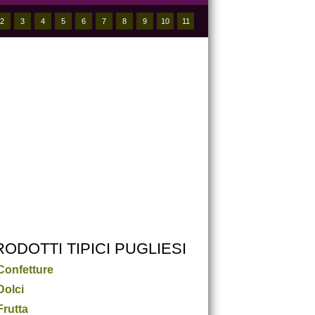
2
3
4
5
6
7
8
9
10
11
RODOTTI TIPICI PUGLIESI
Confetture
Dolci
Frutta