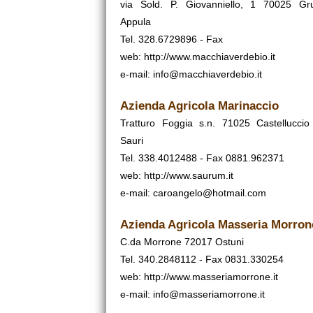
via Sold. P. Giovanniello, 1 70025 G
Appula
Tel. 328.6729896 - Fax
web:
http://www.macchiaverdebio.it
e-mail: info@macchiaverdebio.it
Azienda Agricola Marinaccio
Tratturo Foggia s.n. 71025 Castelluccio
Sauri
Tel. 338.4012488 - Fax 0881.962371
web:
http://www.saurum.it
e-mail: caroangelo@hotmail.com
Azienda Agricola Masseria Morron
C.da Morrone 72017 Ostuni
Tel. 340.2848112 - Fax 0831.330254
web:
http://www.masseriamorrone.it
e-mail: info@masseriamorrone.it