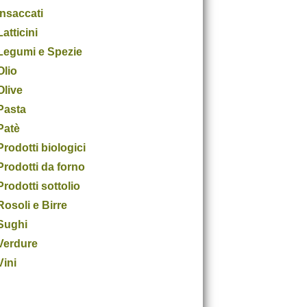
Insaccati
Latticini
Legumi e Spezie
Olio
Olive
Pasta
Patè
Prodotti biologici
Prodotti da forno
Prodotti sottolio
Rosoli e Birre
Sughi
Verdure
Vini