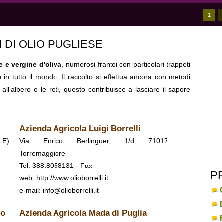
1
 DI OLIO PUGLIESE
e e vergine d'oliva
, numerosi frantoi con particolari trappeti
 in tutto il mondo. Il raccolto si effettua ancora con metodi
o all'albero o le reti, questo contribuisce a lasciare il sapore
Azienda Agricola Luigi Borrelli
LE)
Via Enrico Berlinguer, 1/d 71017
Torremaggiore
Tel. 388.8058131 - Fax
P
web:
http://www.olioborrelli.it
e-mail: info@olioborrelli.it
io
Azienda Agricola Mada di Puglia